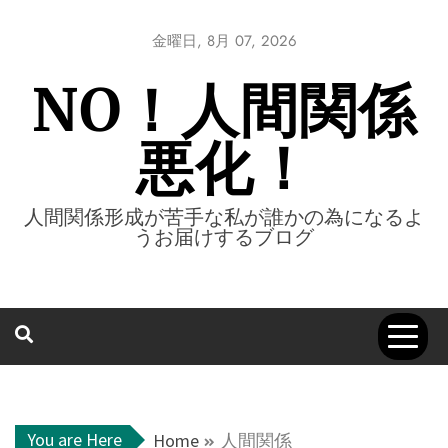
Skip
to
金曜日, 8月 07, 2026
content
NO！人間関係
悪化！
人間関係形成が苦手な私が誰かの為になるよ
うお届けするブログ
You are Here
Home
人間関係